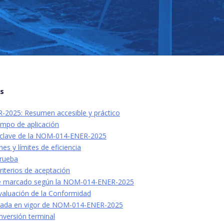
os
2025: Resumen accesible y práctico
ampo de aplicación
s clave de la NOM-014-ENER-2025
nes y límites de eficiencia
prueba
riterios de aceptación
 de marcado según la NOM-014-ENER-2025
 Evaluación de la Conformidad
trada en vigor de NOM-014-ENER-2025
nversión terminal