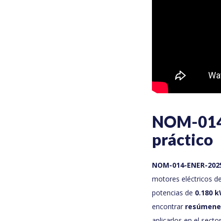
NOM-014-
práctico
NOM-014-ENER-202
motores eléctricos de 
potencias de
0.180 k
encontrar
resúmenes
aplicarlos en el sect