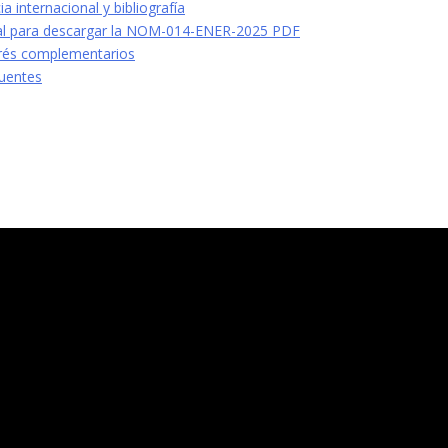
a internacional y bibliografía
al para descargar la NOM-014-ENER-2025 PDF
erés complementarios
uentes