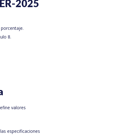
NER-2025
 porcentaje.
ulo 8.
a
efine valores
las especificaciones