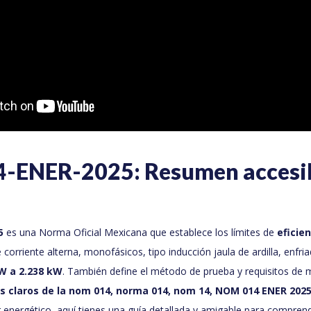
ENER-2025: Resumen accesib
5
es una Norma Oficial Mexicana que establece los límites de
eficie
corriente alterna, monofásicos, tipo inducción jaula de ardilla, enfri
W a 2.238 kW
. También define el método de prueba y requisitos de 
 claros de la nom 014, norma 014, nom 14, NOM 014 ENER 202
or energético, aquí tienes una guía detallada y amigable para comprend