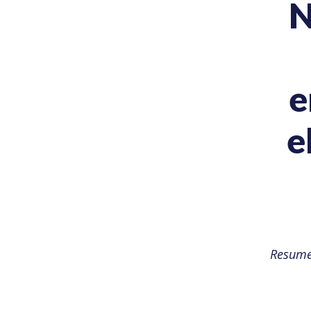
N
e
e
Resume