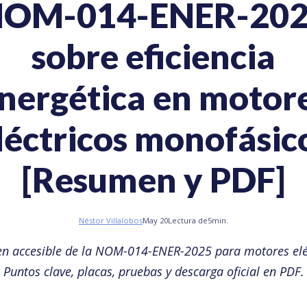
OM-014-ENER-20
sobre eficiencia
nergética en motor
léctricos monofásic
[Resumen y PDF]
Néstor Villalobos
May 20
Lectura de
5
min.
n accesible de la NOM-014-ENER-2025 para motores eléc
Puntos clave, placas, pruebas y descarga oficial en PDF.