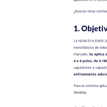
¿Buscas otras norm
1. Objeti
La NOM-014-ENER-2025
monofásicos de inducc
marcado.
Se aplica 
4 o 6 polos, de 0.1
capacitores o capaci
enfriamiento adici
Para la correcta apl
Medida).