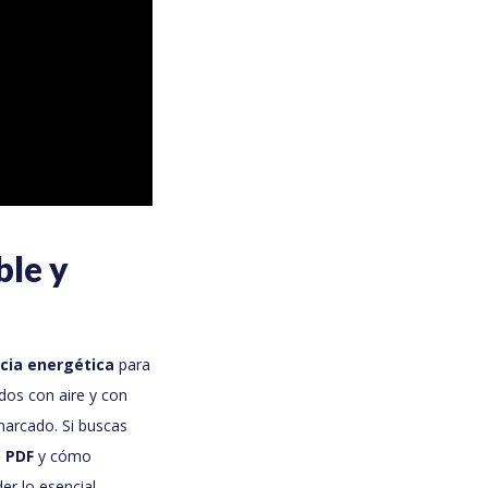
le y
ncia energética
para
ados con aire y con
marcado. Si buscas
5 PDF
y cómo
er lo esencial.