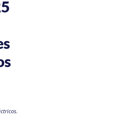
25
es
os
tricos.