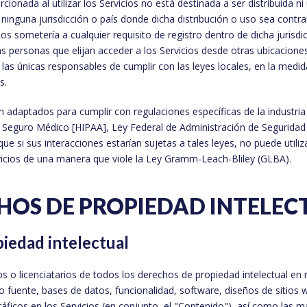
ionada al utilizar los Servicios no está destinada a ser distribuida ni
ninguna jurisdicción o país donde dicha distribución o uso sea contrar
os sometería a cualquier requisito de registro dentro de dicha jurisdic
s personas que elijan acceder a los Servicios desde otras ubicacione
n las únicas responsables de cumplir con las leyes locales, en la medid
s.
n adaptados para cumplir con regulaciones específicas de la industria
l Seguro Médico [HIPAA], Ley Federal de Administración de Seguridad
 que si sus interacciones estarían sujetas a tales leyes, no puede utiliz
rvicios de una manera que viole la Ley Gramm-Leach-Bliley (GLBA).
CHOS DE PROPIEDAD INTELEC
iedad intelectual
s o licenciatarios de todos los derechos de propiedad intelectual en 
go fuente, bases de datos, funcionalidad, software, diseños de sitios 
gráficos en los Servicios (en conjunto, el "Contenido"), así como las 