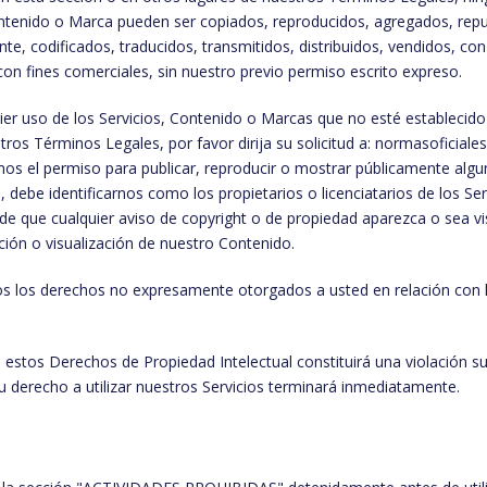
ontenido o Marca pueden ser copiados, reproducidos, agregados, repu
te, codificados, traducidos, transmitidos, distribuidos, vendidos, con
on fines comerciales, sin nuestro previo permiso escrito expreso.
ier uso de los Servicios, Contenido o Marcas que no esté establecido
tros Términos Legales, por favor dirija su solicitud a: normasoficial
os el permiso para publicar, reproducir o mostrar públicamente algu
, debe identificarnos como los propietarios o licenciatarios de los Se
e que cualquier aviso de copyright o de propiedad aparezca o sea vis
ción o visualización de nuestro Contenido.
 los derechos no expresamente otorgados a usted en relación con lo
e estos Derechos de Propiedad Intelectual constituirá una violación s
 derecho a utilizar nuestros Servicios terminará inmediatamente.