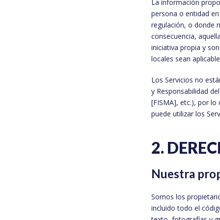
La información proporc
persona o entidad en 
regulación, o donde n
consecuencia, aquella
iniciativa propia y so
locales sean aplicable
Los Servicios no está
y Responsabilidad de
[FISMA], etc.), por lo
puede utilizar los Se
2. DERE
Nuestra prop
Somos los propietario
incluido todo el códi
texto, fotografías y 