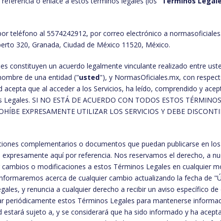
referencia o enlace a estos términos legales (los "
Términos Legal
or teléfono al 5574242912, por correo electrónico a normasoficial
berto 320, Granada, Ciudad de México 11520, México.
es constituyen un acuerdo legalmente vinculante realizado entre uste
ombre de una entidad ("
usted
"), y NormasOficiales.mx, con respec
ed acepta que al acceder a los Servicios, ha leído, comprendido y acep
os Legales. SI NO ESTÁ DE ACUERDO CON TODOS ESTOS TÉRMINOS
OHÍBE EXPRESAMENTE UTILIZAR LOS SERVICIOS Y DEBE DISCONT
ciones complementarios o documentos que puedan publicarse en los 
 expresamente aquí por referencia. Nos reservamos el derecho, a nu
zar cambios o modificaciones a estos Términos Legales en cualquier 
informaremos acerca de cualquier cambio actualizando la fecha de "Ú
ales, y renuncia a cualquier derecho a recibir un aviso específico de
sar periódicamente estos Términos Legales para mantenerse informad
d estará sujeto a, y se considerará que ha sido informado y ha acept