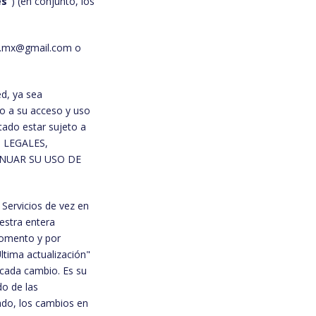
es
") (en conjunto, los
es.mx@gmail.com o
d, ya sea
to a su acceso y uso
tado estar sujeto a
 LEGALES,
INUAR SU USO DE
Servicios de vez en
estra entera
momento y por
ltima actualización"
 cada cambio. Es su
o de las
ado, los cambios en