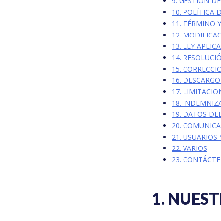
9. GESTIÓN DE
10. POLÍTICA 
11. TÉRMINO 
12. MODIFICA
13. LEY APLIC
14. RESOLUCI
15. CORRECCI
16. DESCARGO
17. LIMITACI
18. INDEMNIZ
19. DATOS DE
20. COMUNICA
21. USUARIOS
22. VARIOS
23. CONTÁCT
1. NUES