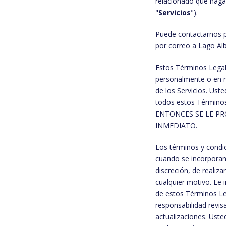
relacionado que haga 
"
Servicios
").
Puede contactarnos p
por correo a Lago Al
Estos Términos Legal
personalmente o en n
de los Servicios. Ust
todos estos Términ
ENTONCES SE LE PR
INMEDIATO.
Los términos y condi
cuando se incorporan
discreción, de reali
cualquier motivo. Le 
de estos Términos Leg
responsabilidad revi
actualizaciones. Uste