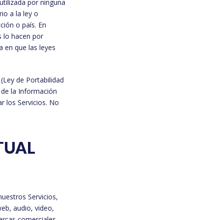
 utilizada por ninguna
io a la ley o
ción o país. En
s lo hacen por
a en que las leyes
 (Ley de Portabilidad
 de la Información
ar los Servicios. No
TUAL
nuestros Servicios,
web, audio, video,
marcas comerciales,