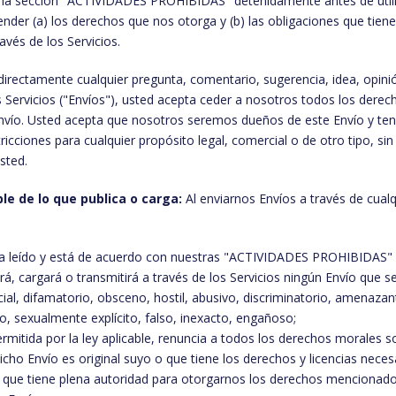
y la sección "ACTIVIDADES PROHIBIDAS" detenidamente antes de utili
nder (a) los derechos que nos otorga y (b) las obligaciones que tien
avés de los Servicios.
directamente cualquier pregunta, comentario, sugerencia, idea, opinió
 Servicios ("Envíos"), usted acepta ceder a nosotros todos los dere
 Envío. Usted acepta que nosotros seremos dueños de este Envío y t
tricciones para cualquier propósito legal, comercial o de otro tipo, si
sted.
e de lo que publica o carga:
Al enviarnos Envíos a través de cualq
a leído y está de acuerdo con nuestras "ACTIVIDADES PROHIBIDAS" y
ará, cargará o transmitirá a través de los Servicios ningún Envío que s
cial, difamatorio, obsceno, hostil, abusivo, discriminatorio, amenazan
, sexualmente explícito, falso, inexacto, engañoso;
rmitida por la ley aplicable, renuncia a todos los derechos morales s
icho Envío es original suyo o que tiene los derechos y licencias neces
y que tiene plena autoridad para otorgarnos los derechos mencionad