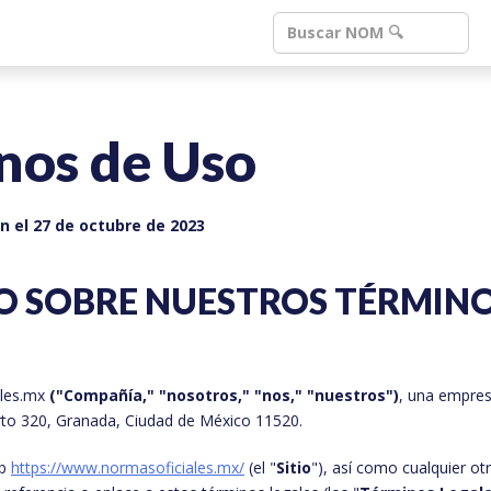
nos de Uso
n el 27 de octubre de 2023
 SOBRE NUESTROS TÉRMIN
les.mx
("Compañía," "nosotros," "nos," "nuestros")
, una empres
to 320, Granada, Ciudad de México 11520.
eb
https://www.normasoficiales.mx/
(el "
Sitio
"), así como cualquier ot