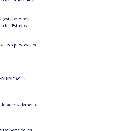
s (así como por
 en los Estados
 su uso personal, no
PROHIBIDAS" a
edido adecuadamente.
guna parte de los