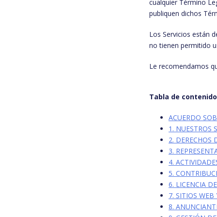
cualquier Término Leg
publiquen dichos Tér
Los Servicios están 
no tienen permitido us
Le recomendamos que 
Tabla de contenid
ACUERDO SOB
1. NUESTROS 
2. DERECHOS 
3. REPRESENT
4. ACTIVIDAD
5. CONTRIBUC
6. LICENCIA 
7. SITIOS WE
8. ANUNCIANT