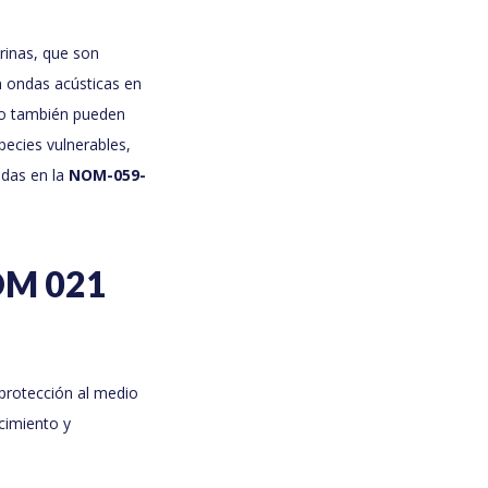
rinas, que son
n ondas acústicas en
ero también pueden
pecies vulnerables,
adas en la
NOM-059-
NOM 021
 protección al medio
cimiento y