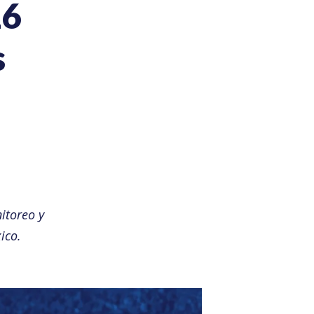
26
s
itoreo y
ico.