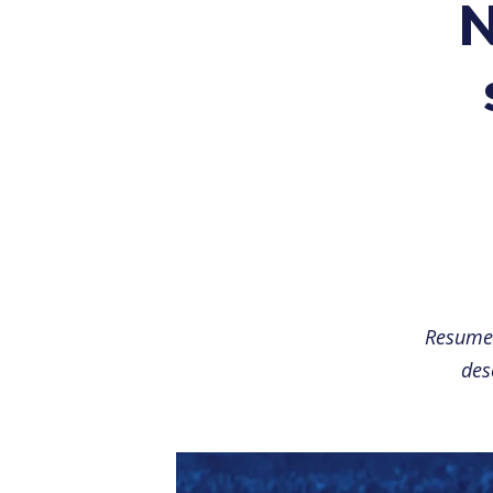
N
Resumen
des