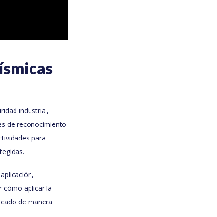
ísmicas
idad industrial,
es de reconocimiento
actividades para
tegidas.
aplicación,
r cómo aplicar la
plicado de manera