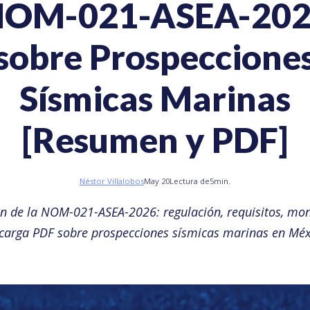
OM-021-ASEA-20
sobre Prospeccione
Sísmicas Marinas
[Resumen y PDF]
Néstor Villalobos
May 20
Lectura de
5
min.
 de la NOM-021-ASEA-2026: regulación, requisitos, mon
carga PDF sobre prospecciones sísmicas marinas en Méx