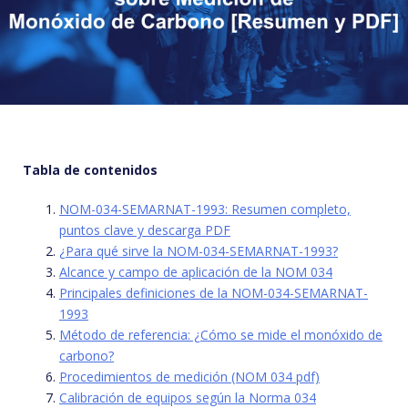
Tabla de contenidos
NOM-034-SEMARNAT-1993: Resumen completo,
puntos clave y descarga PDF
¿Para qué sirve la NOM-034-SEMARNAT-1993?
Alcance y campo de aplicación de la NOM 034
Principales definiciones de la NOM-034-SEMARNAT-
1993
Método de referencia: ¿Cómo se mide el monóxido de
carbono?
Procedimientos de medición (NOM 034 pdf)
Calibración de equipos según la Norma 034