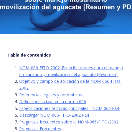
Tabla de contenidos
NOM-066-FITO-2002: Especificaciones para el manejo
fitosanitario y movilización del aguacate (Resumen)
Objetivo y campo de aplicación de la NOM-066-FITO-
2002
Referencias legales y normativas
Definiciones clave en la norma 066
Especificaciones técnicas principales - NOM 066 PDF
Descargar NOM-066-FITO-2002 PDF
Preguntas frecuentes sobre la NOM-066-FITO-2002
Preguntas Frecuentes