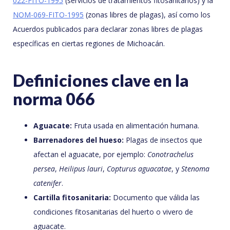
022-FITO-1995
(servicios de tratamientos fitosanitarios) y la
NOM-069-FITO-1995
(zonas libres de plagas), así como los
Acuerdos publicados para declarar zonas libres de plagas
específicas en ciertas regiones de Michoacán.
Definiciones clave en la
norma 066
Aguacate:
Fruta usada en alimentación humana.
Barrenadores del hueso:
Plagas de insectos que
afectan el aguacate, por ejemplo:
Conotrachelus
persea
,
Heilipus lauri
,
Copturus aguacatae
, y
Stenoma
catenifer
.
Cartilla fitosanitaria:
Documento que válida las
condiciones fitosanitarias del huerto o vivero de
aguacate.