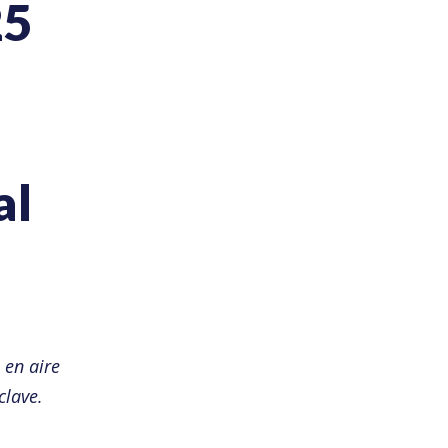
25
al
 en aire
clave.