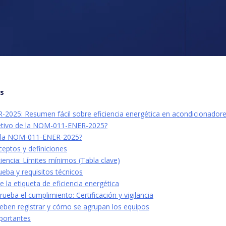
os
025: Resumen fácil sobre eficiencia energética en acondicionadores
jetivo de la NOM-011-ENER-2025?
a la NOM-011-ENER-2025?
ceptos y definiciones
iciencia: Límites mínimos (Tabla clave)
eba y requisitos técnicos
e la etiqueta de eficiencia energética
ba el cumplimiento: Certificación y vigilancia
eben registrar y cómo se agrupan los equipos
mportantes