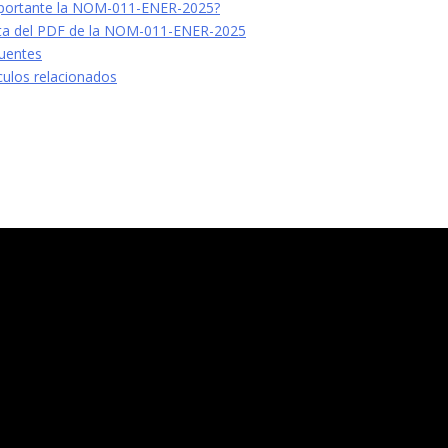
mportante la NOM-011-ENER-2025?
cta del PDF de la NOM-011-ENER-2025
uentes
culos relacionados