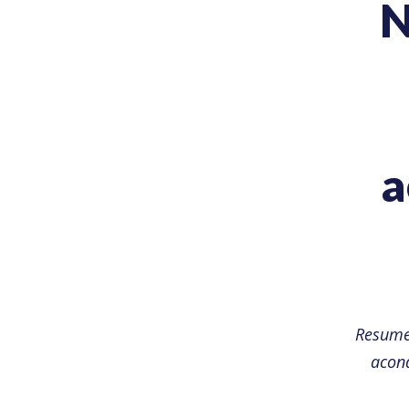
N
a
Resumen
acond