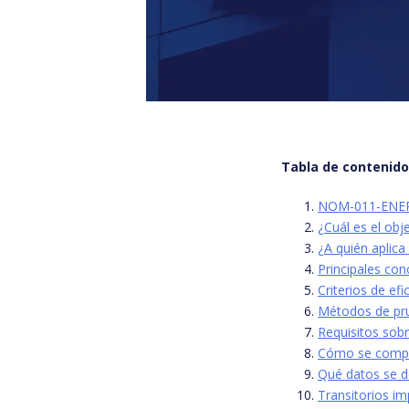
Tabla de contenid
NOM-011-ENER-2
¿Cuál es el ob
¿A quién aplic
Principales con
Criterios de ef
Métodos de pru
Requisitos sobr
Cómo se comprue
Qué datos se d
Transitorios i