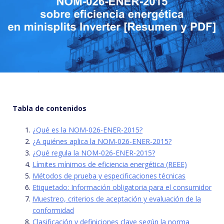
Tabla de contenidos
¿Qué es la NOM-026-ENER-2015?
¿A quiénes aplica la NOM-026-ENER-2015?
¿Qué regula la NOM-026-ENER-2015?
Límites mínimos de eficiencia energética (REEE)
Métodos de prueba y especificaciones técnicas
Etiquetado: Información obligatoria para el consumidor
Muestreo, criterios de aceptación y evaluación de la
conformidad
Clasificación y definiciones clave según la norma