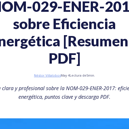
OM-029-ENER-20
sobre Eficiencia
nergética [Resumen
PDF]
Néstor Villalobos
May 4
Lectura de
5
min.
 clara y profesional sobre la NOM-029-ENER-2017: efici
energética, puntos clave y descarga PDF.