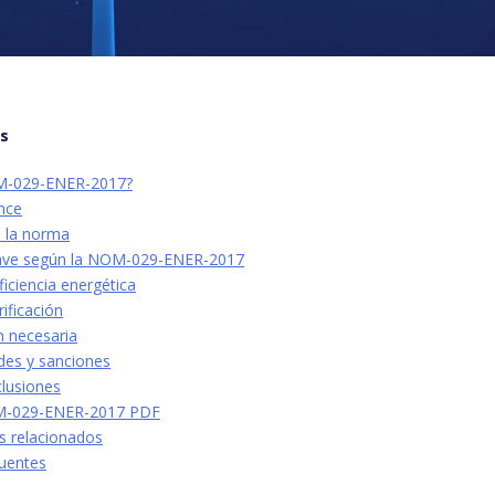
os
M-029-ENER-2017?
nce
e la norma
lave según la NOM-029-ENER-2017
ficiencia energética
rificación
 necesaria
des y sanciones
clusiones
M-029-ENER-2017 PDF
s relacionados
uentes