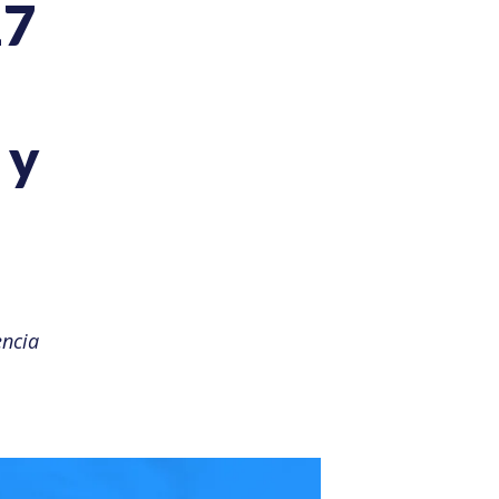
17
 y
encia