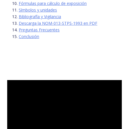
Fórmulas para cálculo de exposición
Símbolos y unidades
Bibliografía y Vigilancia
Descarga la NOM-013-STPS-1993 en PDF
Preguntas Frecuentes
Conclusión