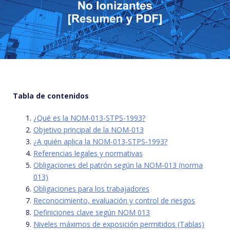
Tabla de contenidos
¿Qué es la NOM-013-STPS-1993?
Objetivo principal de la NOM-013
¿A quién aplica la NOM-013-STPS-1993?
Referencias legales y normativas
Obligaciones del patrón según la NOM-013 (norma
013)
Obligaciones para los trabajadores
Reconocimiento, evaluación y control de riesgos
Definiciones clave según NOM 013
Niveles máximos de exposición permitidos (Tablas)