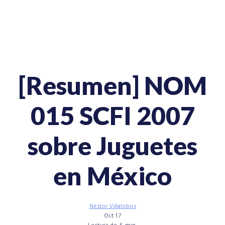
[Resumen] NOM
015 SCFI 2007
sobre Juguetes
en México
Néstor Villalobos
Oct 17
Lectura de
5
min.