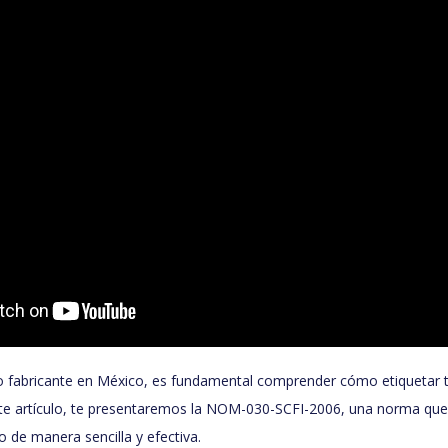
 o fabricante en México, es fundamental comprender cómo etiquetar 
te artículo, te presentaremos la NOM-030-SCFI-2006, una norma que 
 de manera sencilla y efectiva.