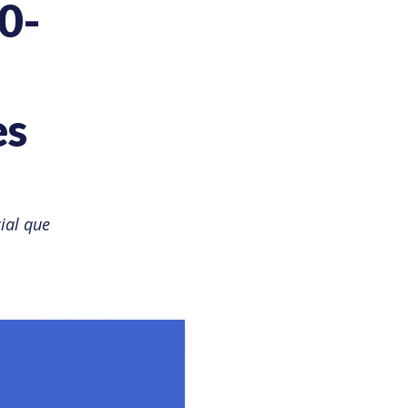
0-
es
ial que