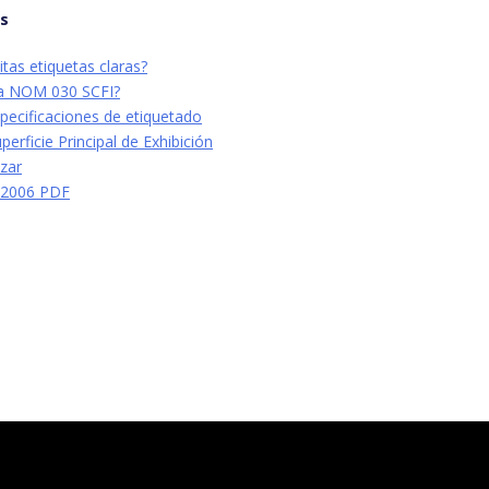
os
tas etiquetas claras?
la NOM 030 SCFI?
specificaciones de etiquetado
perficie Principal de Exhibición
izar
 2006 PDF