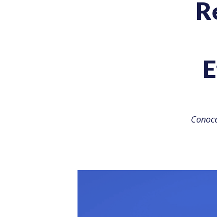
R
E
Conoce