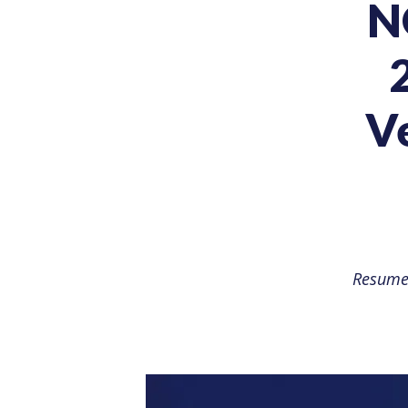
N
V
Resume