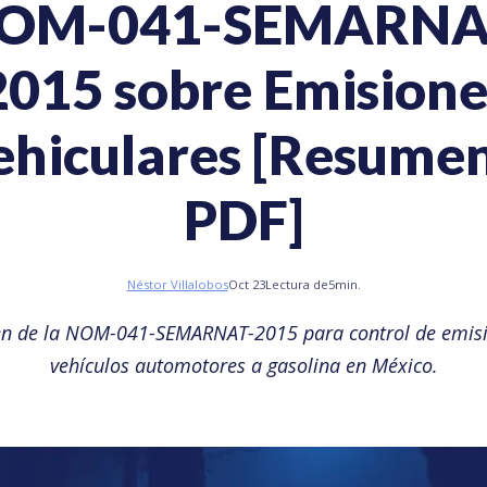
OM-041-SEMARNA
2015 sobre Emisione
ehiculares [Resumen
PDF]
Néstor Villalobos
Oct 23
Lectura de
5
min.
n de la NOM-041-SEMARNAT-2015 para control de emisi
vehículos automotores a gasolina en México.