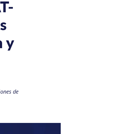
T-
s
 y
ones de