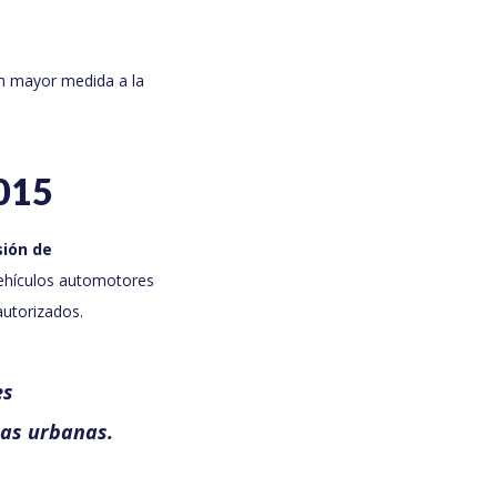
en mayor medida a la
015
sión de
ehículos automotores
autorizados.
es
nas urbanas.