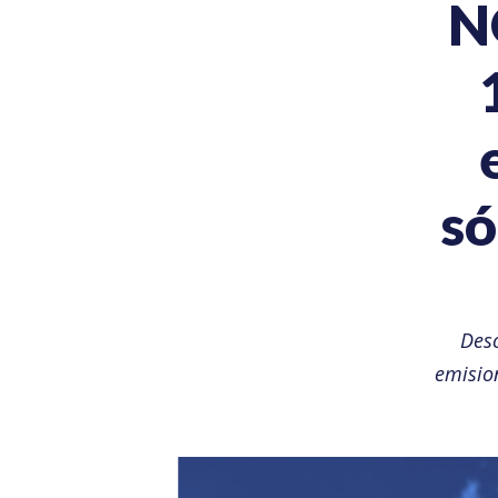
N
só
Des
emision