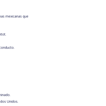
rmas mexicanas que
tot.
conducto.
minado.
ados Unidos.