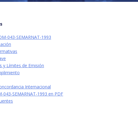
os
 NOM-043-SEMARNAT-1993
cación
rmativas
ave
s y Límites de Emisión
mplimiento
Concordancia Internacional
M-043-SEMARNAT-1993 en PDF
uentes