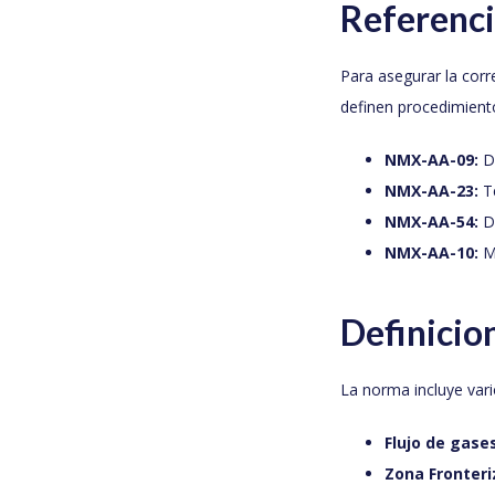
Referenc
Para asegurar la cor
definen procedimiento
NMX-AA-09:
De
NMX-AA-23:
Te
NMX-AA-54:
De
NMX-AA-10:
Me
Definicio
La norma incluye var
Flujo de gases
Zona Fronteri