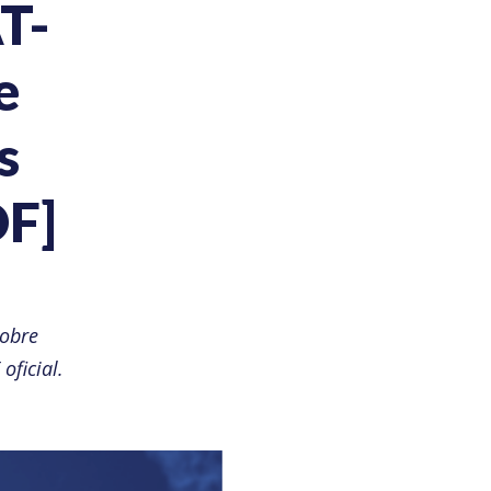
T-
e
s
DF]
obre
oficial.