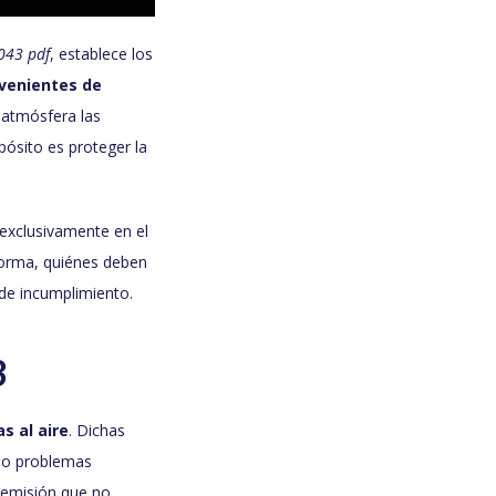
043 pdf
, establece los
ovenientes de
a atmósfera las
pósito es proteger la
 exclusivamente en el
 norma, quiénes deben
 de incumplimiento.
3
as al aire
. Dichas
ndo problemas
e emisión que no