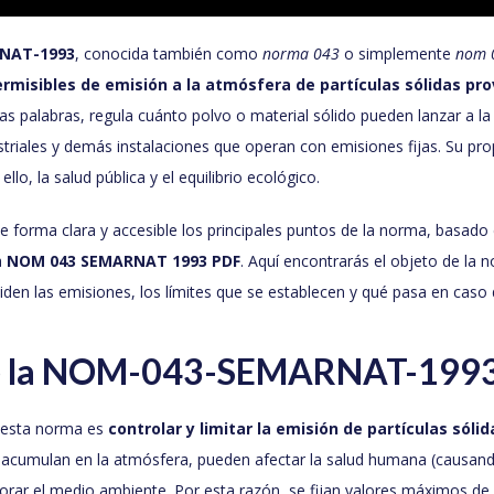
NAT-1993
, conocida también como
norma 043
o simplemente
nom 
rmisibles de emisión a la atmósfera de partículas sólidas pr
ras palabras, regula cuánto polvo o material sólido pueden lanzar a l
ustriales y demás instalaciones que operan con emisiones fijas. Su pro
 ello, la salud pública y el equilibrio ecológico.
 de forma clara y accesible los principales puntos de la norma, basado
a
NOM 043 SEMARNAT 1993 PDF
. Aquí encontrarás el objeto de la
den las emisiones, los límites que se establecen y qué pasa en caso
e la NOM-043-SEMARNAT-199
e esta norma es
controlar y limitar la emisión de partículas sólid
e acumulan en la atmósfera, pueden afectar la salud humana (causa
riorar el medio ambiente. Por esta razón, se fijan valores máximos d