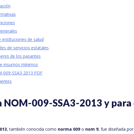
ación
rmativas
niciones
generales
 instituciones de salud
es de servicios estatales
eres de los pasantes
a e insumos mínimos
M-009-SSA3-2013 PDF
uentes
la NOM-009-SSA3-2013 y para
013
, también conocida como
norma 009
o
nom 9
, fue diseñada por