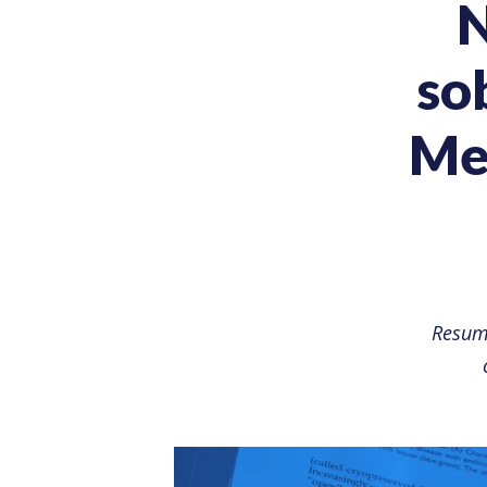
so
Me
Resum