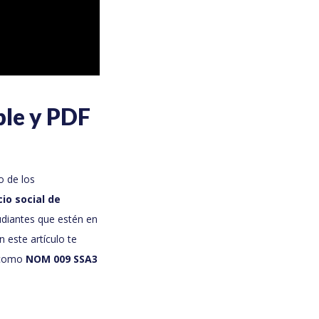
le y PDF
o de los
cio social de
udiantes que estén en
n este artículo te
 como
NOM 009 SSA3