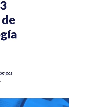
3
 de
gía
campos
.