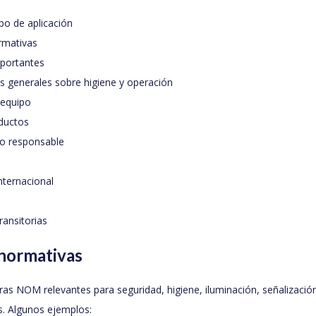
po de aplicación
rmativas
mportantes
s generales sobre higiene y operación
 equipo
ductos
co responsable
nternacional
ransitorias
 normativas
as NOM relevantes para seguridad, higiene, iluminación, señalizació
s. Algunos ejemplos: