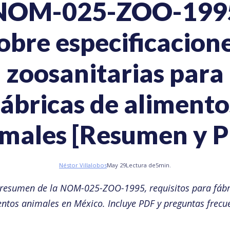
NOM-025-ZOO-199
obre especificacion
zoosanitarias para
fábricas de alimento
males [Resumen y 
Néstor Villalobos
May 29
Lectura de
5
min.
 resumen de la NOM-025-ZOO-1995, requisitos para fábr
ntos animales en México. Incluye PDF y preguntas frecu