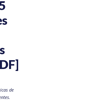
5
es
s
PDF]
icas de
entes.