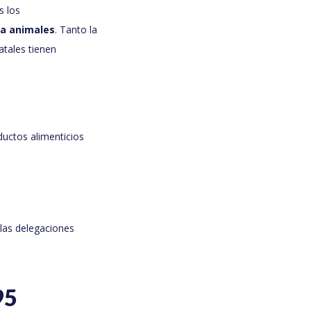
s los
ra animales
. Tanto la
atales tienen
ductos alimenticios
las delegaciones
95