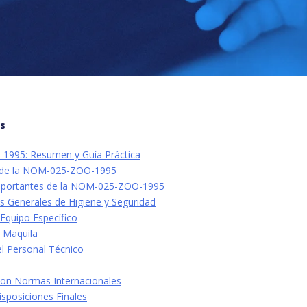
os
995: Resumen y Guía Práctica
 de la NOM-025-ZOO-1995
Importantes de la NOM-025-ZOO-1995
s Generales de Higiene y Seguridad
 Equipo Específico
a Maquila
el Personal Técnico
on Normas Internacionales
Disposiciones Finales