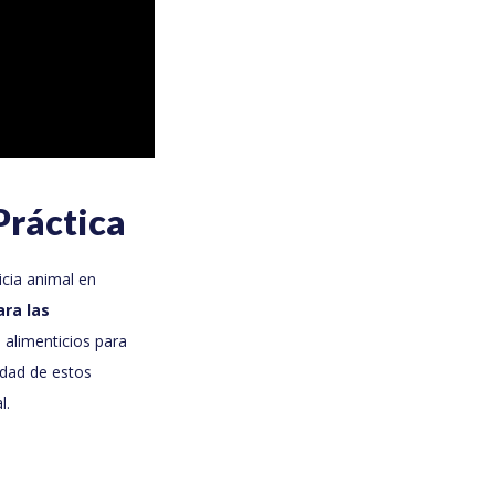
ráctica
icia animal en
ara las
 alimenticios para
idad de estos
l.