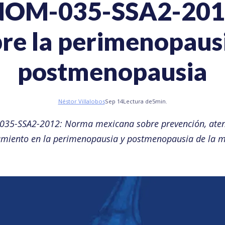
NOM-035-SSA2-201
re la perimenopaus
postmenopausia
Néstor Villalobos
Sep 14
Lectura de
5
min.
35-SSA2-2012: Norma mexicana sobre prevención, aten
amiento en la perimenopausia y postmenopausia de la m