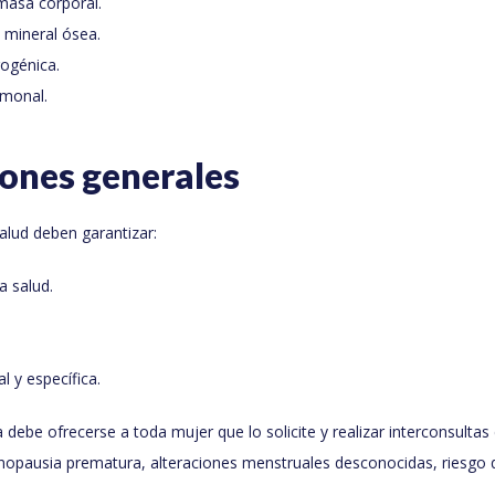
masa corporal.
 mineral ósea.
rogénica.
rmonal.
ones generales
salud deben garantizar:
a salud.
l y específica.
 debe ofrecerse a toda mujer que lo solicite y realizar interconsulta
opausia prematura, alteraciones menstruales desconocidas, riesgo 