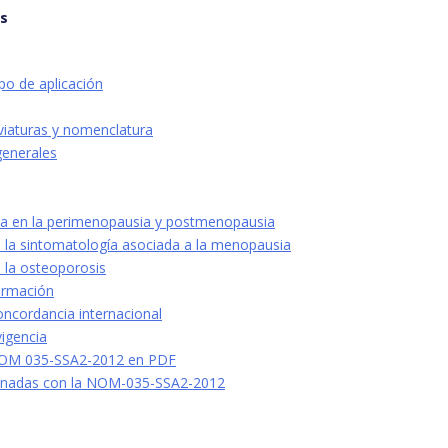
os
po de aplicación
viaturas y nomenclatura
generales
a en la perimenopausia y postmenopausia
 la sintomatología asociada a la menopausia
 la osteoporosis
ormación
concordancia internacional
vigencia
NOM 035-SSA2-2012 en PDF
onadas con la NOM-035-SSA2-2012