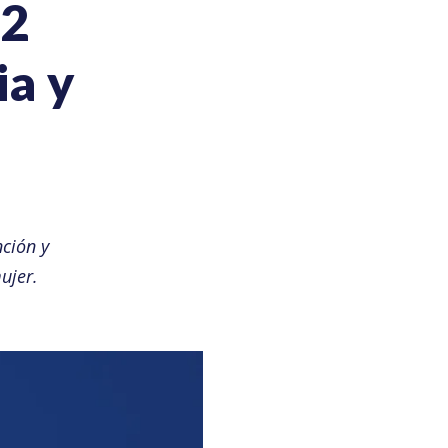
2
ia y
ción y
ujer.