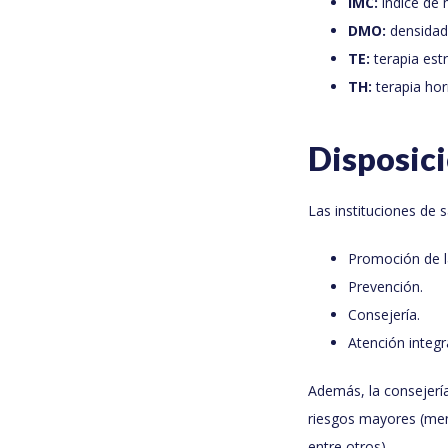
IMC:
índice de 
DMO:
densidad
TE:
terapia est
TH:
terapia ho
Disposici
Las instituciones de 
Promoción de l
Prevención.
Consejería.
Atención integra
Además, la consejería
riesgos mayores (men
entre otros).