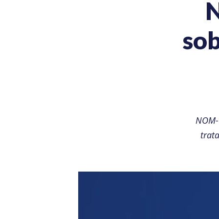
sob
NOM-0
trat