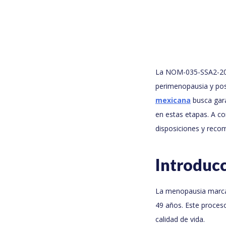
La NOM-035-SSA2-2012 
perimenopausia y po
mexicana
busca gara
en estas etapas. A co
disposiciones y recom
Introduc
La menopausia marca e
49 años. Este proces
calidad de vida.