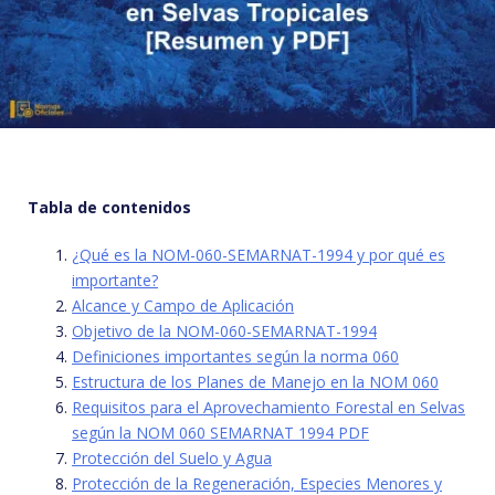
Tabla de contenidos
¿Qué es la NOM-060-SEMARNAT-1994 y por qué es
importante?
Alcance y Campo de Aplicación
Objetivo de la NOM-060-SEMARNAT-1994
Definiciones importantes según la norma 060
Estructura de los Planes de Manejo en la NOM 060
Requisitos para el Aprovechamiento Forestal en Selvas
según la NOM 060 SEMARNAT 1994 PDF
Protección del Suelo y Agua
Protección de la Regeneración, Especies Menores y