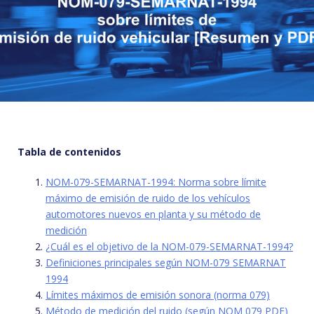
Tabla de contenidos
NOM-079-SEMARNAT-1994: Norma sobre límite
máximo de emisión de ruido de los vehículos
automotores nuevos en planta y su método de
medición
¿Cuál es el objetivo de la NOM-079-SEMARNAT-1994?
Definiciones principales según NOM-079 SEMARNAT
1994
Límites máximos de emisión sonora (norma 079)
Método de medición del ruido (según NOM 079 PDF)