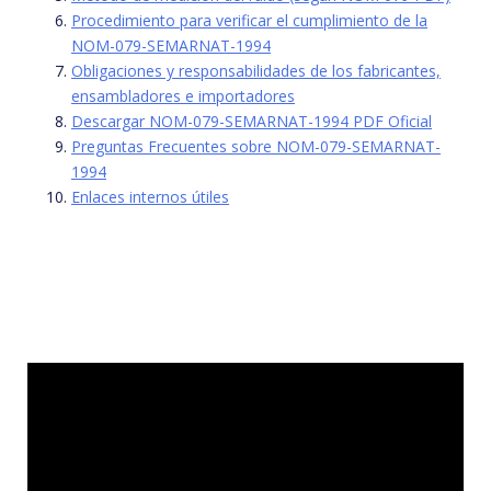
Procedimiento para verificar el cumplimiento de la
NOM-079-SEMARNAT-1994
Obligaciones y responsabilidades de los fabricantes,
ensambladores e importadores
Descargar NOM-079-SEMARNAT-1994 PDF Oficial
Preguntas Frecuentes sobre NOM-079-SEMARNAT-
1994
Enlaces internos útiles