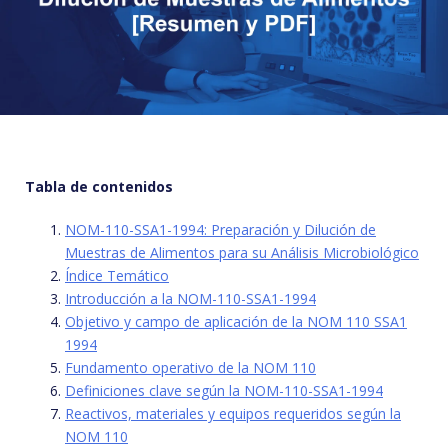
Tabla de contenidos
NOM-110-SSA1-1994: Preparación y Dilución de
Muestras de Alimentos para su Análisis Microbiológico
Índice Temático
Introducción a la NOM-110-SSA1-1994
Objetivo y campo de aplicación de la NOM 110 SSA1
1994
Fundamento operativo de la NOM 110
Definiciones clave según la NOM-110-SSA1-1994
Reactivos, materiales y equipos requeridos según la
NOM 110