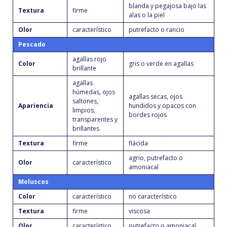
blanda y pegajosa bajo las
Textura
firme
alas o la piel
Olor
característico
putrefacto o rancio
Pescado
agallas rojo
Color
gris o verde en agallas
brillante
agallas
húmedas, ojos
agallas secas, ojos
saltones,
Apariencia
hundidos y opacos con
limpios,
bordes rojos
transparentes y
brillantes
Textura
firme
flácida
agrio, putrefacto o
Olor
característico
amoniacal
Moluscos
Color
característico
no característico
Textura
firme
viscosa
Olor
característico
putrefacto o amoniacal