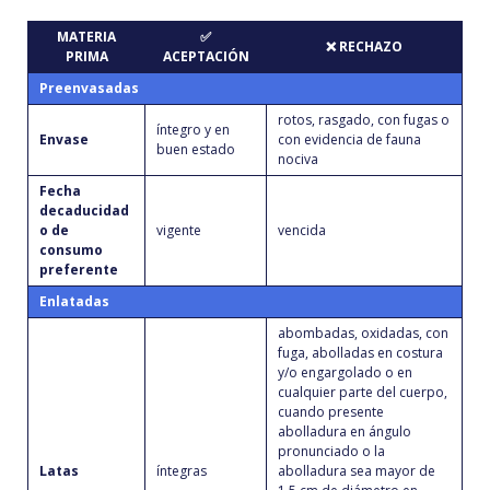
MATERIA
✅
❌ RECHAZO
PRIMA
ACEPTACIÓN
Preenvasadas
rotos, rasgado, con fugas o
íntegro y en
Envase
con evidencia de fauna
buen estado
nociva
Fecha
decaducidad
o de
vigente
vencida
consumo
preferente
Enlatadas
abombadas, oxidadas, con
fuga, abolladas en costura
y/o engargolado o en
cualquier parte del cuerpo,
cuando presente
abolladura en ángulo
pronunciado o la
Latas
íntegras
abolladura sea mayor de