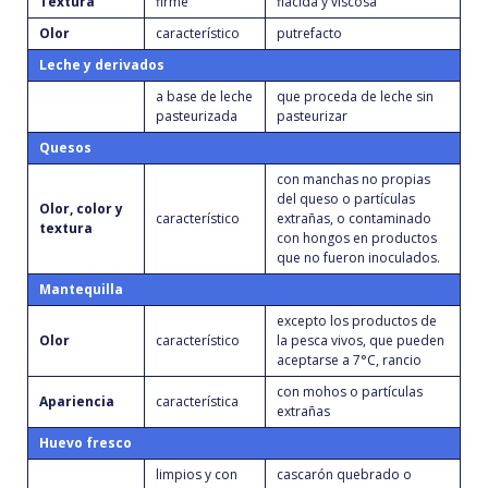
Textura
firme
flácida y viscosa
Olor
característico
putrefacto
Leche y derivados
a base de leche
que proceda de leche sin
pasteurizada
pasteurizar
Quesos
con manchas no propias
del queso o partículas
Olor, color y
característico
extrañas, o contaminado
textura
con hongos en productos
que no fueron inoculados.
Mantequilla
excepto los productos de
Olor
característico
la pesca vivos, que pueden
aceptarse a 7°C, rancio
con mohos o partículas
Apariencia
característica
extrañas
Huevo fresco
limpios y con
cascarón quebrado o