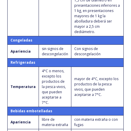
1,5 cm de diámetro en
presentaciones inferiores a
1 kg, en presentaciones
mayores de 1 kg la
abolladura deberá ser
mayor a 2,5 cm
dediámetro.
Congeladas
sin signos de
Con signos de
Apariencia
descongelación
descongelación
Refrigeradas
4°C o menos,
excepto los
mayor de 4°C, excepto los
productos de
productos de la pesca
Temperatura
la pesca vivos,
vivos, que pueden
que pueden
aceptarse a 7°C.
aceptarse a
7°C.
Bebidas embotelladas
libre de
con materia extraña o con
Apariencia
materia extraña
fugas