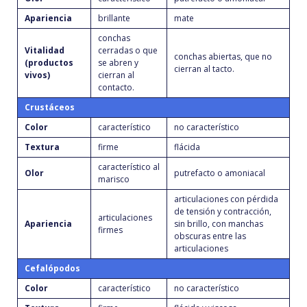
Apariencia
brillante
mate
conchas
Vitalidad
cerradas o que
conchas abiertas, que no
(productos
se abren y
cierran al tacto.
vivos)
cierran al
contacto.
Crustáceos
Color
característico
no característico
Textura
firme
flácida
característico al
Olor
putrefacto o amoniacal
marisco
articulaciones con pérdida
de tensión y contracción,
articulaciones
Apariencia
sin brillo, con manchas
firmes
obscuras entre las
articulaciones
Cefalópodos
Color
característico
no característico