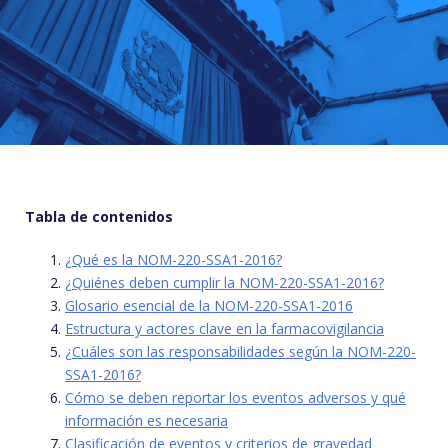
Tabla de contenidos
¿Qué es la NOM-220-SSA1-2016?
¿Quiénes deben cumplir la NOM-220-SSA1-2016?
Glosario esencial de la NOM-220-SSA1-2016
Estructura y actores clave en la farmacovigilancia
¿Cuáles son las responsabilidades según la NOM-220-
SSA1-2016?
Cómo se deben reportar los eventos adversos y qué
información es necesaria
Clasificación de eventos y criterios de gravedad