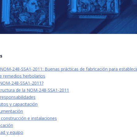
os
NOM-248-SSA1-2011: Buenas prácticas de fabricación para establec
de remedios herbolarios
a NOM-248-SSA1-2011?
tructura de la NOM-248-SSA1-2011
 responsabilidades
sitos y capacitación
cumentación
construcción e instalaciones
icación
dad y equipo