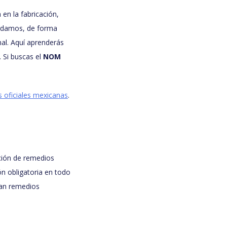
en la fabricación,
ordamos, de forma
al. Aquí aprenderás
 Si buscas el
NOM
 oficiales mexicanas
.
ción de remedios
ón obligatoria en todo
yan remedios