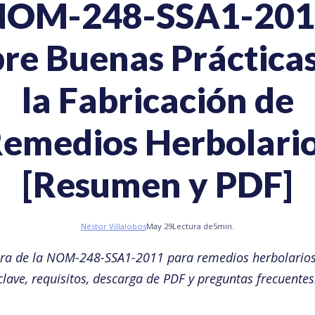
NOM-248-SSA1-201
re Buenas Práctica
la Fabricación de
emedios Herbolari
[Resumen y PDF]
Néstor Villalobos
May 29
Lectura de
5
min.
ara de la NOM-248-SSA1-2011 para remedios herbolarios
clave, requisitos, descarga de PDF y preguntas frecuentes