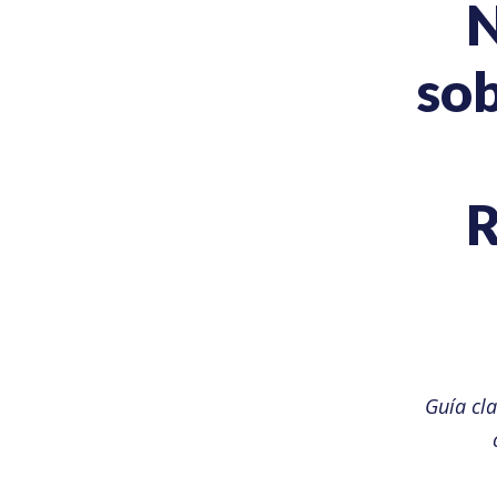
sob
R
Guía cl