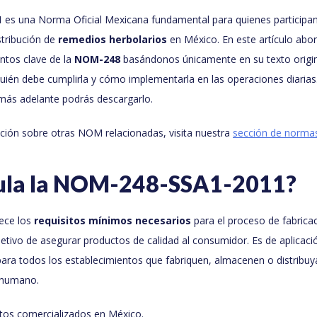
1
es una Norma Oficial Mexicana fundamental para quienes participan 
tribución de
remedios herbolarios
en México. En este artículo ab
puntos clave de la
NOM-248
basándonos únicamente en su texto origin
uién debe cumplirla y cómo implementarla en las operaciones diarias.
 más adelante podrás descargarlo.
ción sobre otras NOM relacionadas, visita nuestra
sección de normas
ula la NOM-248-SSA1-2011?
ece los
requisitos mínimos necesarios
para el proceso de fabrica
jetivo de asegurar productos de calidad al consumidor. Es de aplicaci
l para todos los establecimientos que fabriquen, almacenen o distribu
 humano.
ctos comercializados en México.