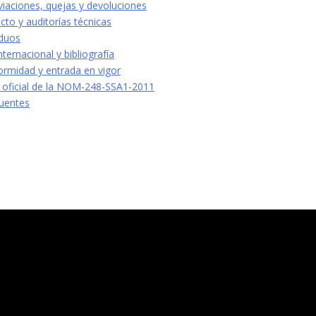
viaciones, quejas y devoluciones
cto y auditorías técnicas
iduos
ternacional y bibliografía
formidad y entrada en vigor
oficial de la NOM-248-SSA1-2011
uentes