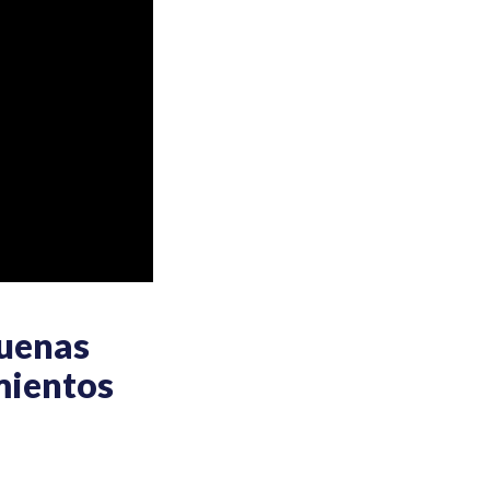
uenas
mientos