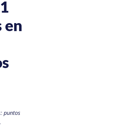
1
s en
os
: puntos
.