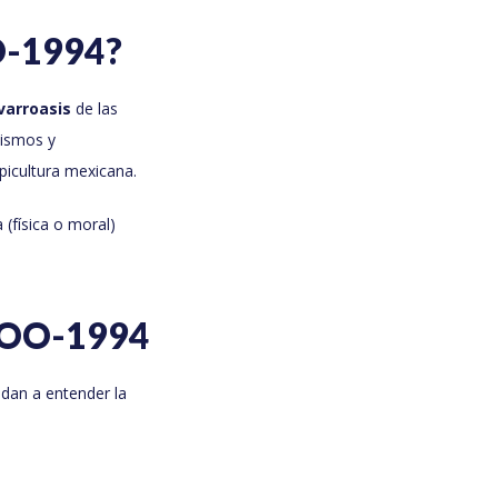
O-1994?
 varroasis
de las
nismos y
picultura mexicana.
 (física o moral)
-ZOO-1994
udan a entender la