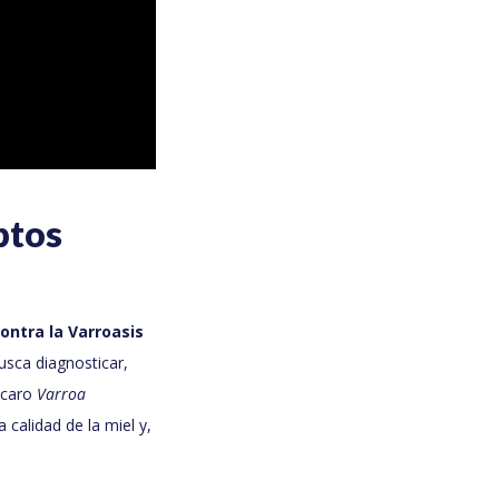
ptos
ntra la Varroasis
usca diagnosticar,
 ácaro
Varroa
 calidad de la miel y,