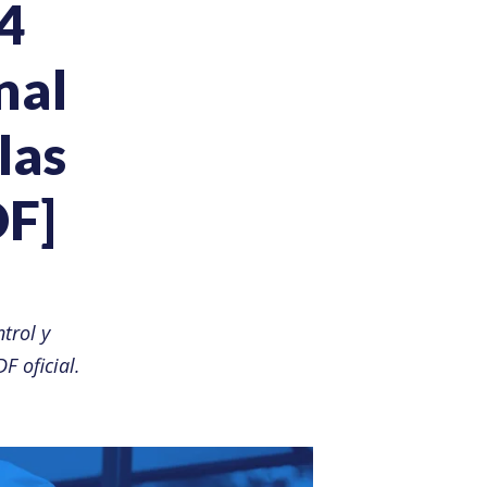
4
nal
las
DF]
trol y
F oficial.