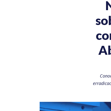
so
co
Ab
Conoc
erradicac