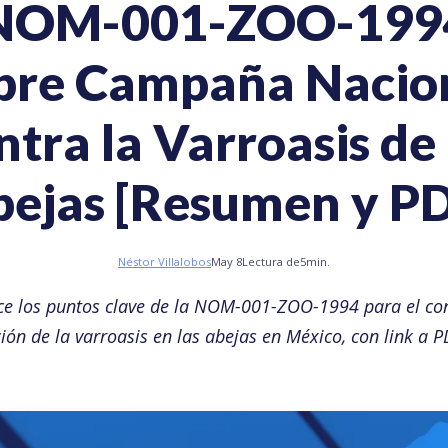
NOM-001-ZOO-199
bre Campaña Nacio
ntra la Varroasis de 
ejas [Resumen y P
Néstor Villalobos
May 8
Lectura de
5
min.
e los puntos clave de la NOM-001-ZOO-1994 para el con
ión de la varroasis en las abejas en México, con link a PD