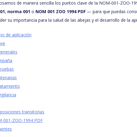
glosamos de manera sencilla los puntos clave de la NOM-001-ZOO-1
01
,
norma 001
o
NOM 001 ZOO 1994 PDF
— para que puedas consu
er su importancia para la salud de las abejas y el desarrollo de la ap
po de aplicación
ave
generales
ampaña
pruebas
tenarias
ratamiento
igilancia
posiciones transitorias
M-001-ZOO-1994 PDF
uentes