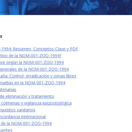
os
994: Resumen, Conceptos Clave y PDF
jetivo de la NOM-001-ZOO-1994?
clave según la NOM-001-ZOO-1994
 generales de la NOM-001-ZOO-1994
a: Control, erradicación y zonas libres
 pruebas en la NOM-001-ZOO-1994
tenarias
de eliminación y tratamiento
 colmenas y vigilancia epizootiológica
quisitos sanitarios
ncordancia internacional
 de la NOM-001-ZOO-1994
uentes