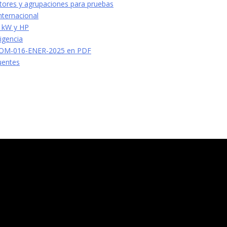
tores y agrupaciones para pruebas
nternacional
e kW y HP
vigencia
NOM-016-ENER-2025 en PDF
uentes