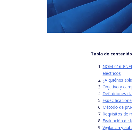
Tabla de contenid
NOM-016-ENER-2
eléctricos
¿A quiénes apl
Objetivo y cam
Definiciones c
Especificaciones
Método de prue
Requisitos de 
Evaluación de l
Vigilancia y au