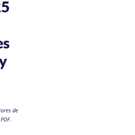
25
es
y
ores de
 PDF.