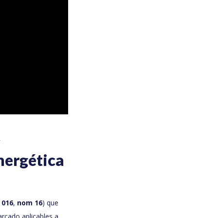
y
nergética
 016
,
nom 16
) que
arcado aplicables a