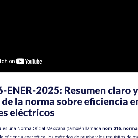
ENER-2025: Resumen claro 
de la norma sobre eficiencia e
s eléctricos
5
es una Norma Oficial Mexicana (también llamada
nom 016
,
norma
 de eficiencia energética, los métodos de prueba y los requisitos de m