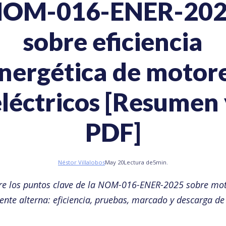
OM-016-ENER-20
sobre eficiencia
nergética de motor
eléctricos [Resumen 
PDF]
Néstor Villalobos
May 20
Lectura de
5
min.
re los puntos clave de la NOM-016-ENER-2025 sobre mot
iente alterna: eficiencia, pruebas, marcado y descarga de