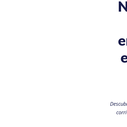
N
e
Descub
corr