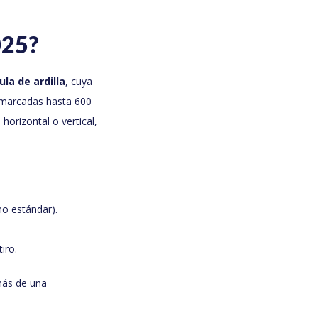
025?
ula de ardilla
, cuya
s marcadas hasta 600
horizontal o vertical,
o estándar).
iro.
más de una