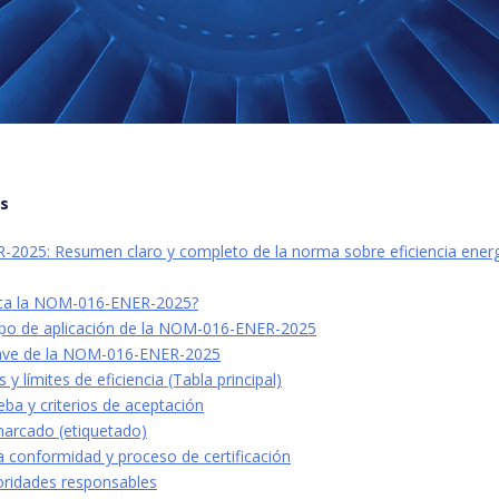
os
025: Resumen claro y completo de la norma sobre eficiencia ener
ica la NOM-016-ENER-2025?
po de aplicación de la NOM-016-ENER-2025
lave de la NOM-016-ENER-2025
 y límites de eficiencia (Tabla principal)
ba y criterios de aceptación
marcado (etiquetado)
a conformidad y proceso de certificación
toridades responsables