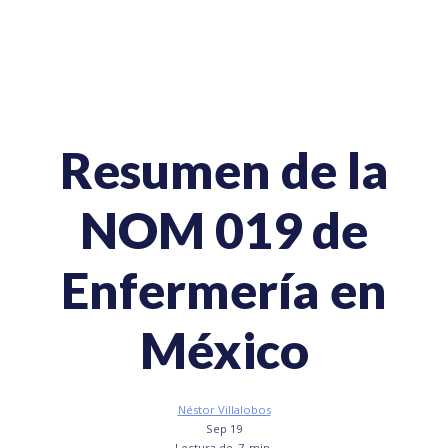
Resumen de la
NOM 019 de
Enfermería en
México
Néstor Villalobos
Sep 19
Lectura de
7
min.