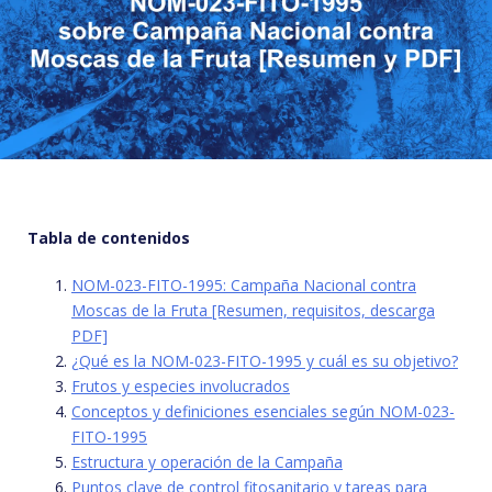
Tabla de contenidos
NOM-023-FITO-1995: Campaña Nacional contra
Moscas de la Fruta [Resumen, requisitos, descarga
PDF]
¿Qué es la NOM-023-FITO-1995 y cuál es su objetivo?
Frutos y especies involucrados
Conceptos y definiciones esenciales según NOM-023-
FITO-1995
Estructura y operación de la Campaña
Puntos clave de control fitosanitario y tareas para