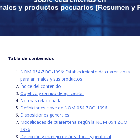
Tabla de contenidos
NOM-054-ZOO-1996: Establecimiento de cuarentenas
para animales y sus productos
Índice del contenido
Objetivo y campo de aplicación
Normas relacionadas
Definiciones clave de NOM-054-ZOO-1996
Disposiciones generales
Modalidades de cuarentena según la NOM-054-ZOO-
1996
Definición y manejo de área focal y perifocal