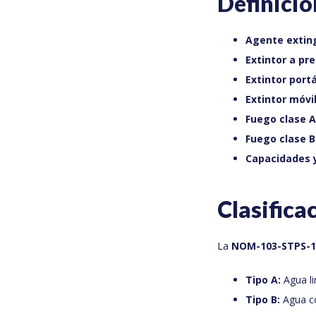
Definici
Agente exting
Extintor a pr
Extintor portát
Extintor móvil 
Fuego clase A
Fuego clase B
Capacidades 
Clasifica
La
NOM-103-STPS-1
Tipo A:
Agua li
Tipo B:
Agua co