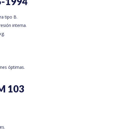
S-1994
a tipo B.
esión interna.
kg.
nes óptimas.
OM 103
es.