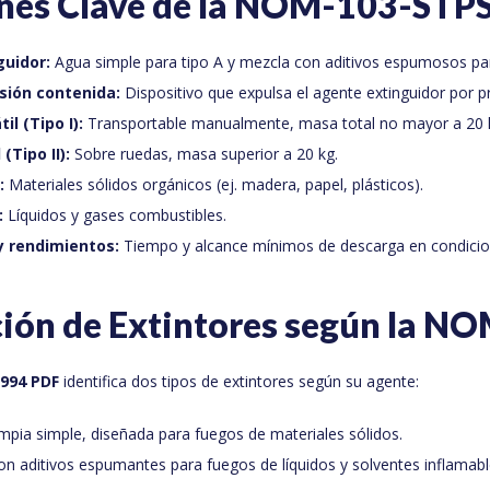
ones Clave de la NOM-103-STP
uidor:
Agua simple para tipo A y mezcla con aditivos espumosos par
esión contenida:
Dispositivo que expulsa el agente extinguidor por pr
il (Tipo I):
Transportable manualmente, masa total no mayor a 20 
(Tipo II):
Sobre ruedas, masa superior a 20 kg.
:
Materiales sólidos orgánicos (ej. madera, papel, plásticos).
:
Líquidos y gases combustibles.
y rendimientos:
Tiempo y alcance mínimos de descarga en condicio
ción de Extintores según la N
994 PDF
identifica dos tipos de extintores según su agente:
mpia simple, diseñada para fuegos de materiales sólidos.
n aditivos espumantes para fuegos de líquidos y solventes inflamabl