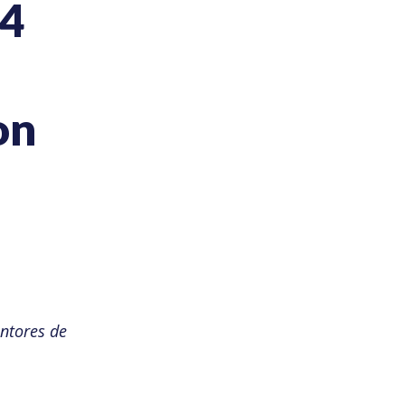
4
on
ntores de