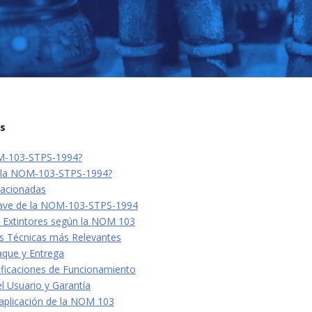
os
M-103-STPS-1994?
a la NOM-103-STPS-1994?
lacionadas
lave de la NOM-103-STPS-1994
de Extintores según la NOM 103
es Técnicas más Relevantes
que y Entrega
ificaciones de Funcionamiento
l Usuario y Garantía
a aplicación de la NOM 103