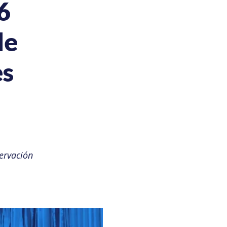
6
de
es
ervación