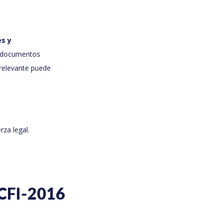
es y
y documentos
 relevante puede
rza legal.
SCFI-2016