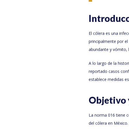
Introduc
El cólera es una infe
principalmente por e
abundante y vómito, l
A lo largo de la hist
reportado casos confi
establece medidas est
Objetivo 
La norma 016 tiene co
del cólera en México.