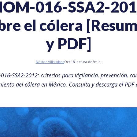
NOM-016-SSA2-201
bre el cólera [Resu
y PDF]
Néstor Villalobos
Oct 18
Lectura de
5
min.
16-SSA2-2012: criterios para vigilancia, prevención, con
iento del cólera en México. Consulta y descarga el PDF o