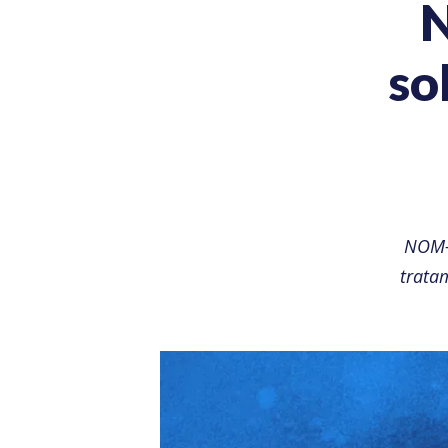
so
NOM-0
tratam