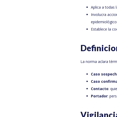
Aplica a todas 
Involucra accio
epidemiológico
Establece la co
Definicio
La norma aclara térm
Caso sospech
Caso confirm
Contacto
: qu
Portador
: per
Vigilanci