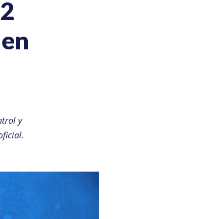
2
men
trol y
ficial.