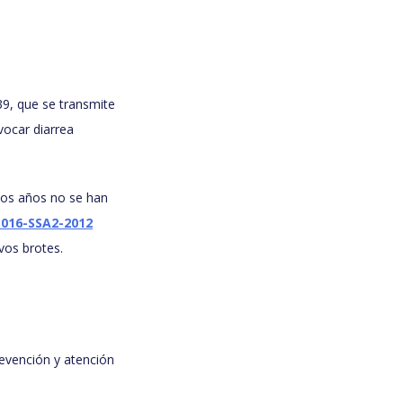
39, que se transmite
vocar diarrea
imos años no se han
016-SSA2-2012
vos brotes.
revención y atención