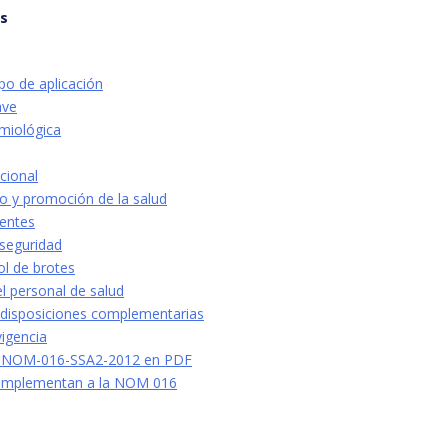
os
po de aplicación
ave
emiológica
cional
io y promoción de la salud
ientes
seguridad
ol de brotes
l personal de salud
 disposiciones complementarias
vigencia
a NOM-016-SSA2-2012 en PDF
omplementan a la NOM 016